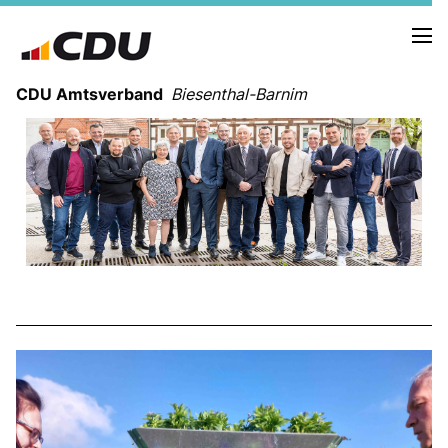
CDU Amtsverband
Biesenthal-Barnim
CDU - SOCIAL-MEDIA
AKTUELLE TERMINE
Wahlprogramm der CDU Biesenthal
VORSTAND
UNSERE MANDATSTRÄGER IN BIESENTHAL
UNSERE MANDATSTRÄGER IN MARIENWERDER
MITGLIEDER IM KREISVORSTAND