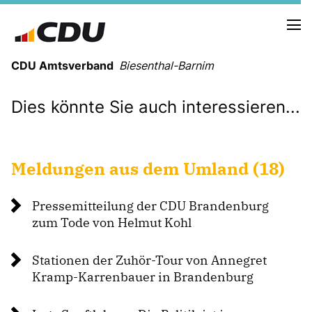
CDU Amtsverband
Biesenthal-Barnim
Dies könnte Sie auch interessieren...
CDU - SOCIAL-MEDIA
AKTUELLE TERMINE
Meldungen aus dem Umland (18)
Pressemitteilung der CDU Brandenburg
Wahlprogramm der CDU Biesenthal
zum Tode von Helmut Kohl
VORSTAND
Stationen der Zuhör-Tour von Annegret
UNSERE MANDATSTRÄGER IN BIESENTHAL
Kramp-Karrenbauer in Brandenburg
UNSERE MANDATSTRÄGER IN MARIENWERDER
MITGLIEDER IM KREISVORSTAND