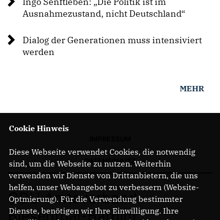
Ingo Senftleben: „Die Politik ist im
Ausnahmezustand, nicht Deutschland“
Mitmachen
Dialog der Generationen muss intensiviert
LINKS
werden
MEHR
Cookie Hinweis
IMPRESSUM
Diese Webseite verwendet Cookies, die notwendig
DATENSCHUTZ
sind, um die Webseite zu nutzen. Weiterhin
verwenden wir Dienste von Drittanbietern, die uns
helfen, unser Webangebot zu verbessern (Website-
CDU Amtsverband
Optmierung). Für die Verwendung bestimmter
Dienste, benötigen wir Ihre Einwilligung. Ihre
Biesenthal-Barnim