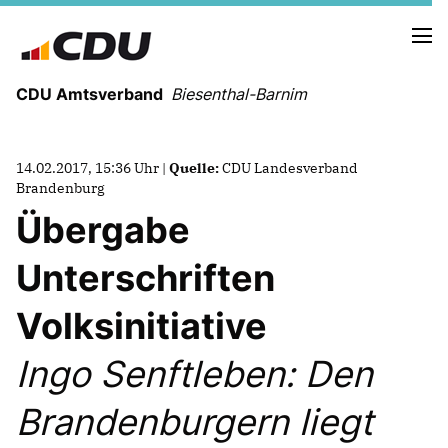
CDU Amtsverband
Biesenthal-Barnim
CDU - SOCIAL-MEDIA
14.02.2017, 15:36 Uhr |
Quelle:
CDU Landesverband
Brandenburg
Übergabe
AKTUELLE TERMINE
Unterschriften
Wahlprogramm der CDU Biesenthal
Volksinitiative
Ingo Senftleben: Den
VORSTAND
UNSERE MANDATSTRÄGER IN BIESENTHAL
Brandenburgern liegt
UNSERE MANDATSTRÄGER IN MARIENWERDER
MITGLIEDER IM KREISVORSTAND