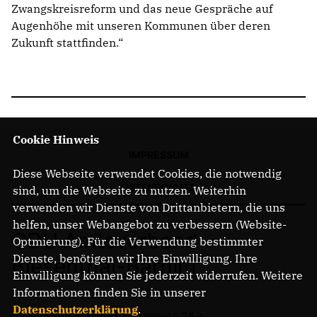
Zwangskreisreform und das neue Gespräche auf
Augenhöhe mit unseren Kommunen über deren
Zukunft stattfinden.“
Cookie Hinweis
IMPRESSUM
Diese Webseite verwendet Cookies, die notwendig
DATENSCHUTZ
sind, um die Webseite zu nutzen. Weiterhin
verwenden wir Dienste von Drittanbietern, die uns
helfen, unser Webangebot zu verbessern (Website-
CDU Amtsverband
Optmierung). Für die Verwendung bestimmter
Dienste, benötigen wir Ihre Einwilligung. Ihre
Biesenthal-Barnim
Einwilligung können Sie jederzeit widerrufen. Weitere
Informationen finden Sie in unserer
Datenschutzerklärung
.
c/o Carsten Bruch, Schützenstr. 36 a