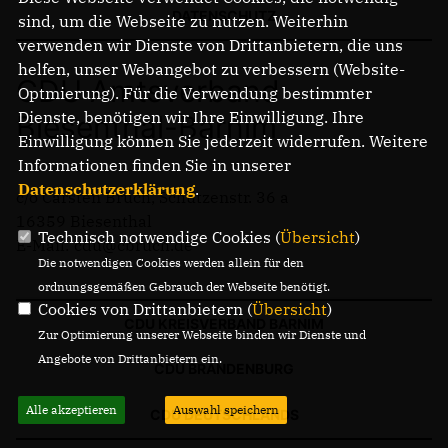
DATENSCHUTZ
sind, um die Webseite zu nutzen. Weiterhin
verwenden wir Dienste von Drittanbietern, die uns
Mitmachen
helfen, unser Webangebot zu verbessern (Website-
LINKS
CDU Amtsverband
Optmierung). Für die Verwendung bestimmter
Dienste, benötigen wir Ihre Einwilligung. Ihre
Biesenthal-Barnim
Einwilligung können Sie jederzeit widerrufen. Weitere
Informationen finden Sie in unserer
Datenschutzerklärung
.
c/o Carsten Bruch, Schützenstr. 36 a
16359 Biesenthal
Technisch notwendige Cookies (
Übersicht
)
E-Mail: cdu@cbruch.de
Die notwendigen Cookies werden allein für den
ordnungsgemäßen Gebrauch der Webseite benötigt.
Cookies von Drittanbietern (
Übersicht
)
CDU KREISVERBAND BARNIM
Zur Optimierung unserer Webseite binden wir Dienste und
Angebote von Drittanbietern ein.
CDU BRANDENBURG
Alle akzeptieren
Auswahl speichern
CDU DEUTSCHLANDS