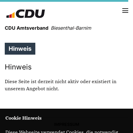
CDU Amtsverband
Biesenthal-Barnim
Hinweis
CDU - SOCIAL-MEDIA
Hinweis
AKTUELLE TERMINE
Diese Seite ist derzeit nicht aktiv oder existiert in
Wahlprogramm der CDU Biesenthal
unserem Angebot nicht.
VORSTAND
UNSERE MANDATSTRÄGER IN BIESENTHAL
Cookie Hinweis
UNSERE MANDATSTRÄGER IN MARIENWERDER
IMPRESSUM
MITGLIEDER IM KREISVORSTAND
Diese Webseite verwendet Cookies, die notwendig